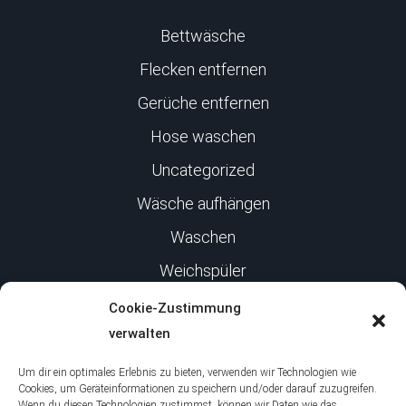
Bettwäsche
Flecken entfernen
Gerüche entfernen
Hose waschen
Uncategorized
Wäsche aufhängen
Waschen
Weichspüler
Cookie-Zustimmung
Infos
verwalten
Um dir ein optimales Erlebnis zu bieten, verwenden wir Technologien wie
Impressum
Cookies, um Geräteinformationen zu speichern und/oder darauf zuzugreifen.
Wenn du diesen Technologien zustimmst, können wir Daten wie das