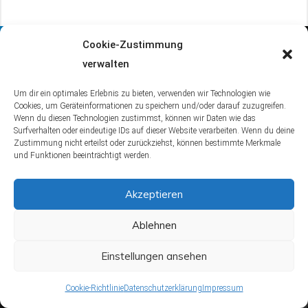
Vorheriger Beitrag
Cookie-Zustimmung
verwalten
Um dir ein optimales Erlebnis zu bieten, verwenden wir Technologien wie
Weichspüler selbst machen:
Cookies, um Geräteinformationen zu speichern und/oder darauf zuzugreifen.
Wenn du diesen Technologien zustimmst, können wir Daten wie das
Natürlich & Effektiv!
Surfverhalten oder eindeutige IDs auf dieser Website verarbeiten. Wenn du deine
Zustimmung nicht erteilst oder zurückziehst, können bestimmte Merkmale
Januar 22, 2024
Alena
und Funktionen beeinträchtigt werden.
Akzeptieren
Nächster Beitrag
Ablehnen
Einstellungen ansehen
Weichspüler-Symbol: Dein Guide für
Cookie-Richtlinie
Datenschutzerklärung
Impressum
perfekte Wäsche!