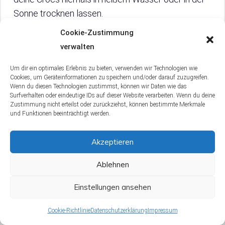
Sonne trocknen lassen.
Cookie-Zustimmung
Beachte folgende Punkte:
verwalten
Wasche deine Crocs in kaltem oder
Um dir ein optimales Erlebnis zu bieten, verwenden wir Technologien wie
Cookies, um Geräteinformationen zu speichern und/oder darauf zuzugreifen.
lauwarmem Wasser.
Wenn du diesen Technologien zustimmst, können wir Daten wie das
Surfverhalten oder eindeutige IDs auf dieser Website verarbeiten. Wenn du deine
Vermeide extrem hohe oder niedrige
Zustimmung nicht erteilst oder zurückziehst, können bestimmte Merkmale
Temperaturen.
und Funktionen beeinträchtigt werden.
Stelle die Crocs zum Trocknen nicht in die
Akzeptieren
direkte Sonne oder in die Nähe einer
Heizung.
Ablehnen
Nutze keine Heißluftföhn zum Trocknen.
Einstellungen ansehen
Durch die Beachtung dieser Tipps verlängerst du
Cookie-Richtlinie
Datenschutzerklärung
Impressum
die Lebensdauer deiner Crocs und bewahrst ihre