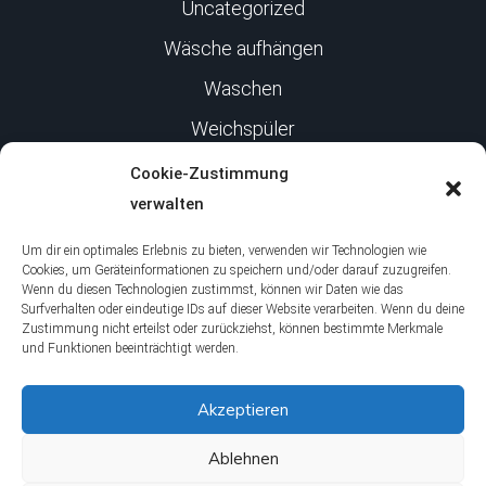
Uncategorized
Wäsche aufhängen
Waschen
Weichspüler
Cookie-Zustimmung
Infos
verwalten
Um dir ein optimales Erlebnis zu bieten, verwenden wir Technologien wie
Impressum
Cookies, um Geräteinformationen zu speichern und/oder darauf zuzugreifen.
Wenn du diesen Technologien zustimmst, können wir Daten wie das
Surfverhalten oder eindeutige IDs auf dieser Website verarbeiten. Wenn du deine
Datenschutz
Zustimmung nicht erteilst oder zurückziehst, können bestimmte Merkmale
und Funktionen beeinträchtigt werden.
Über uns
Akzeptieren
Jobs
Ablehnen