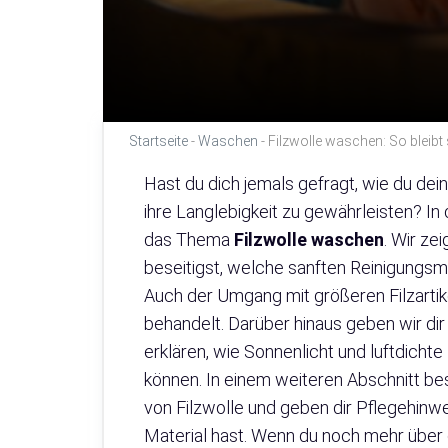
Startseite
-
Waschen
-
Filzwolle waschen: So bleibt 
Hast du dich jemals gefragt, wie du dei
ihre Langlebigkeit zu gewährleisten? In
das Thema
Filzwolle waschen
. Wir ze
beseitigst, welche sanften Reinigungsme
Auch der Umgang mit größeren Filzartike
behandelt. Darüber hinaus geben wir dir T
erklären, wie Sonnenlicht und luftdicht
können. In einem weiteren Abschnitt be
von Filzwolle und geben dir Pflegehinw
Material hast. Wenn du noch mehr über d