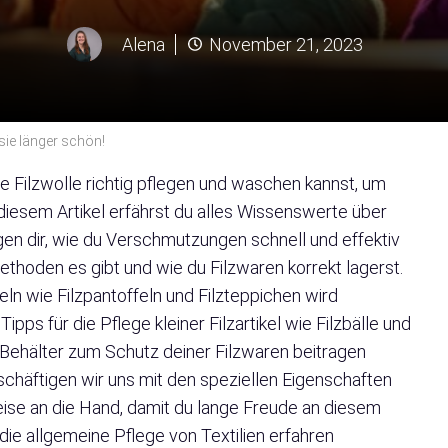
Alena
November 21, 2023
sie länger schön!
ne Filzwolle richtig pflegen und waschen kannst, um
 diesem Artikel erfährst du alles Wissenswerte über
igen dir, wie du Verschmutzungen schnell und effektiv
thoden es gibt und wie du Filzwaren korrekt lagerst.
ln wie Filzpantoffeln und Filzteppichen wird
ipps für die Pflege kleiner Filzartikel wie Filzbälle und
e Behälter zum Schutz deiner Filzwaren beitragen
schäftigen wir uns mit den speziellen Eigenschaften
eise an die Hand, damit du lange Freude an diesem
ie allgemeine Pflege von Textilien erfahren