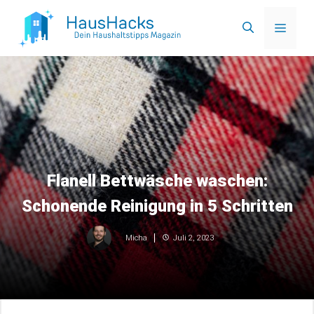
Zum
Menü
Inhalt
springen
Flanell Bettwäsche waschen:
Schonende Reinigung in 5 Schritten
Juli 2, 2023
Micha