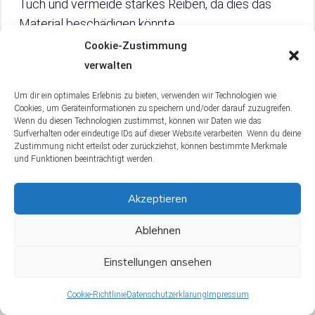
Tuch und vermeide starkes Reiben, da dies das
Material beschädigen könnte.
Cookie-Zustimmung
Schwimm-Ohrstöpsel
sollten nach dem Gebrauch
verwalten
immer mit frischem Wasser abgespült werden.
Um dir ein optimales Erlebnis zu bieten, verwenden wir Technologien wie
Dies entfernt Chlor und andere Chemikalien, die das
Cookies, um Geräteinformationen zu speichern und/oder darauf zuzugreifen.
Material mit der Zeit zerstören können. Lasse die
Wenn du diesen Technologien zustimmst, können wir Daten wie das
Surfverhalten oder eindeutige IDs auf dieser Website verarbeiten. Wenn du deine
Ohrstöpsel an der Luft trocknen und vermeide
Zustimmung nicht erteilst oder zurückziehst, können bestimmte Merkmale
direkte Sonneneinstrahlung, da dies das Material
und Funktionen beeinträchtigt werden.
ausbleichen und spröde machen kann.
Akzeptieren
Beim
Ohrmuschelstil
ist es wichtig, dass du nicht
Ablehnen
nur die Ohrstöpsel selbst, sondern auch die
Ohrmuscheln reinigst. Hier empfiehlt sich eine
Einstellungen ansehen
sanfte Reinigung mit einem feuchten Tuch. Für eine
Cookie-Richtlinie
Datenschutzerklärung
Impressum
gründlichere Reinigung kannst du auf unsere Tipps