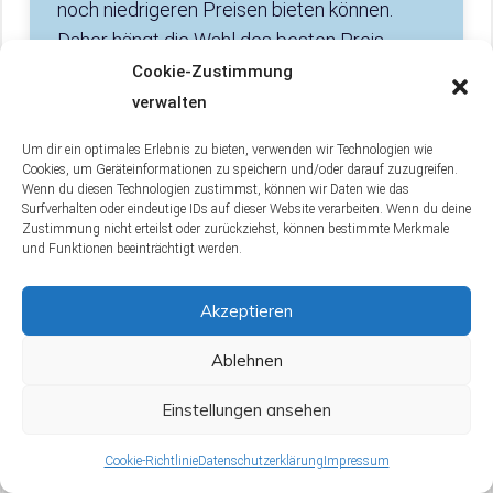
noch niedrigeren Preisen bieten können.
Daher hängt die Wahl des besten Preis-
Leistungs-Verhältnisses von den
Cookie-Zustimmung
individuellen Bedürfnissen und Vorlieben ab.
verwalten
Um dir ein optimales Erlebnis zu bieten, verwenden wir Technologien wie
Cookies, um Geräteinformationen zu speichern und/oder darauf zuzugreifen.
Wenn du diesen Technologien zustimmst, können wir Daten wie das
Surfverhalten oder eindeutige IDs auf dieser Website verarbeiten. Wenn du deine
Welche Tipps gibt es für die optimale
Zustimmung nicht erteilst oder zurückziehst, können bestimmte Merkmale
Anwendung von Spee Waschmittel?
und Funktionen beeinträchtigt werden.
Für eine optimale Anwendung von Spee
Akzeptieren
Waschmittel solltest du zunächst die
Dosierungsanleitung auf der Verpackung
Ablehnen
beachten, die sich nach der Wasserhärte und
Einstellungen ansehen
Verschmutzung der Wäsche richtet.
Verwende nicht mehr als empfohlen, da dies
Cookie-Richtlinie
Datenschutzerklärung
Impressum
nicht zu saubererer Wäsche führt und die