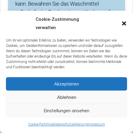
kann. Bewahren Sie das Waschmittel
außerhalb der Reichweite von Kindern auf
Cookie-Zustimmung
und vermeiden Sie den Kontakt mit den
verwalten
Augen.
Um dir ein optimales Erlebnis zu bieten, verwenden wir Technologien wie
Cookies, um Geräteinformationen zu speichern und/oder darauf zuzugreifen.
Wenn du diesen Technologien zustimmst, können wir Daten wie das
Surfverhalten oder eindeutige IDs auf dieser Website verarbeiten. Wenn du deine
Was bietet Aldi Süd in Bezug auf
Zustimmung nicht erteilst oder zurückziehst, können bestimmte Merkmale
Kundenservice und Support für Tandil
und Funktionen beeinträchtigt werden.
Waschmittel?
Akzeptieren
Aldi Süd bietet einen umfangreichen
Kundenservice und Support für alle seine
Ablehnen
Produkte, einschließlich Tandil Waschmittel.
Einstellungen ansehen
Wenn Sie Fragen oder Bedenken bezüglich
des Produkts haben, können Sie sich an den
Cookie-Richtlinie
Datenschutzerklärung
Impressum
Kundendienst wenden, der per Telefon, E-