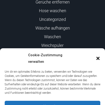
Gerüche entfernen
Hose waschen
Uncategorized
Wäsche aufhängen
Waschen
Weichspüler
Cookie-Zustimmung
Infos
verwalten
Um dir ein optimales Erlebnis zu bieten, verwenden wir Technologien wie
Cookies, um Geräteinformationen zu speichern und/oder darauf zuzugreifen.
Impressum
Wenn du diesen Technologien zustimmst, können wir Daten wie das
Surfverhalten oder eindeutige IDs auf dieser Website verarbeiten. Wenn du deine
Datenschutz
Zustimmung nicht erteilst oder zurückziehst, können bestimmte Merkmale
und Funktionen beeinträchtigt werden.
Über uns