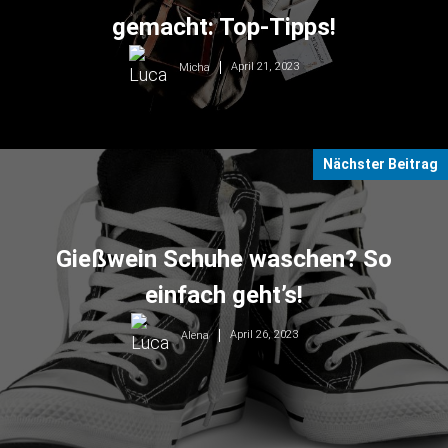
gemacht: Top-Tipps!
April 21, 2023
Micha
Nächster Beitrag
Gießwein Schuhe waschen? So
einfach geht’s!
April 26, 2023
Alena