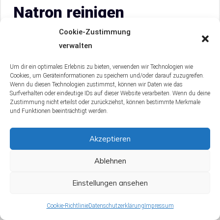
Natron reinigen
Cookie-Zustimmung
verwalten
Um dir ein optimales Erlebnis zu bieten, verwenden wir Technologien wie
Cookies, um Geräteinformationen zu speichern und/oder darauf zuzugreifen.
Wenn du diesen Technologien zustimmst, können wir Daten wie das
Surfverhalten oder eindeutige IDs auf dieser Website verarbeiten. Wenn du deine
Zustimmung nicht erteilst oder zurückziehst, können bestimmte Merkmale
und Funktionen beeinträchtigt werden.
Akzeptieren
Ablehnen
Natron ist ein wahres Wundermittel, wenn es um
die Reinigung deiner Waschmaschine geht. Es hilft
Einstellungen ansehen
dabei, unangenehme Gerüche zu beseitigen und
gleichzeitig zu entkalken. Befülle das
Cookie-Richtlinie
Datenschutzerklärung
Impressum