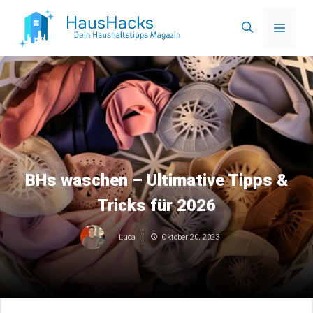
Zum
Menü
Inhalt
springen
BHs waschen – Ultimative Tipps &
Tricks für 2026
Oktober 20, 2023
Luca