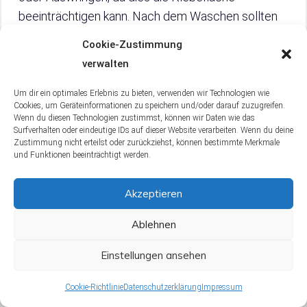
beeinträchtigen kann. Nach dem Waschen sollten
Klebe-BHs an der Luft trocknen, wobei die
Cookie-Zustimmung
Klebeseite nach oben zeigt. Bewahre sie nach dem
verwalten
Trocknen in ihrer Originalverpackung auf, um sie vor
Staub und Schmutz zu schützen.
Um dir ein optimales Erlebnis zu bieten, verwenden wir Technologien wie
Cookies, um Geräteinformationen zu speichern und/oder darauf zuzugreifen.
Wenn du diesen Technologien zustimmst, können wir Daten wie das
Vorteile von Handwäsche für Klebe-BHs:
Surfverhalten oder eindeutige IDs auf dieser Website verarbeiten. Wenn du deine
Zustimmung nicht erteilst oder zurückziehst, können bestimmte Merkmale
und Funktionen beeinträchtigt werden.
Schonende Reinigung, die die Klebeschicht
erhält
Akzeptieren
Längere Haltbarkeit des Klebe-BHs
Ablehnen
Nachteile von Maschinenwäsche für Klebe-
Einstellungen ansehen
BHs:
Cookie-Richtlinie
Datenschutzerklärung
Impressum
Kann die Klebeschicht beschädigen