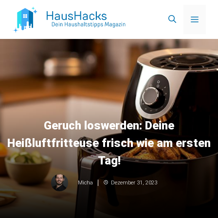
Zum
Menü
Inhalt
springen
Geruch loswerden: Deine
Heißluftfritteuse frisch wie am ersten
Tag!
Dezember 31, 2023
Micha