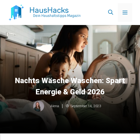
Zum
Menü
Inhalt
springen
Nachts Wäsche Waschen: Spart
Energie & Geld 2026
September 14, 2023
Alena