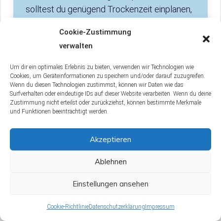
solltest du genügend Trockenzeit einplanen,
um zu verhindern, dass feuchte Wäsche
Cookie-Zustimmung
eingepackt wird. Überschüssiges Wasser
verwalten
kannst du aus kleineren Wäschestücken mit
einer Salatschleuder schleudern. Wenn kein
Um dir ein optimales Erlebnis zu bieten, verwenden wir Technologien wie
Cookies, um Geräteinformationen zu speichern und/oder darauf zuzugreifen.
Waschbecken oder keine Dusche zur
Wenn du diesen Technologien zustimmst, können wir Daten wie das
Verfügung steht, kannst du Wäsche auch in
Surfverhalten oder eindeutige IDs auf dieser Website verarbeiten. Wenn du deine
Zustimmung nicht erteilst oder zurückziehst, können bestimmte Merkmale
wasserdichten Wäschesäcken oder
und Funktionen beeinträchtigt werden.
Plastiktüten waschen. Um die Menge der zu
waschenden Wäsche zu reduzieren, kann
Akzeptieren
minimalistisches Packen helfen und Kleidung
aus Merinowolle ist besonders atmungsaktiv
Ablehnen
und antibakteriell, was das Waschen
Einstellungen ansehen
reduzieren kann. Dreckige Kleidung sollte
von sauberer Kleidung getrennt werden, um
Cookie-Richtlinie
Datenschutzerklärung
Impressum
Gerüche zu minimieren und schlechte