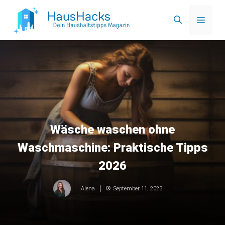
Zum
Menü
Inhalt
springen
Wäsche waschen ohne
Waschmaschine: Praktische Tipps
2026
September 11, 2023
Alena