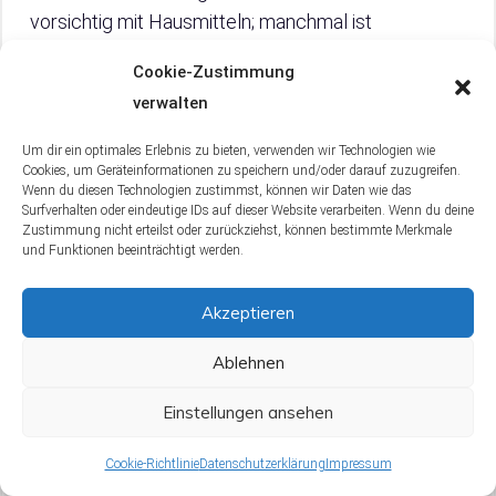
vorsichtig mit Hausmitteln; manchmal ist
professionelle Reinigung von Lüftungsschächten
Cookie-Zustimmung
notwendig. Vorbeugung ist wichtig: Schütze deine
verwalten
Wohnung aktiv vor Raucheintritt. Dieser Leitfaden
bietet eine umfassende Strategie zur
Um dir ein optimales Erlebnis zu bieten, verwenden wir Technologien wie
Cookies, um Geräteinformationen zu speichern und/oder darauf zuzugreifen.
Geruchseliminierung und Prävention.
Wenn du diesen Technologien zustimmst, können wir Daten wie das
Surfverhalten oder eindeutige IDs auf dieser Website verarbeiten. Wenn du deine
Zustimmung nicht erteilst oder zurückziehst, können bestimmte Merkmale
und Funktionen beeinträchtigt werden.
FAQ
Akzeptieren
Ablehnen
Welche Hausmittel können zusätzlich
Einstellungen ansehen
zu Essig und Backpulver gegen
Rauchgeruch helfen?
Cookie-Richtlinie
Datenschutzerklärung
Impressum