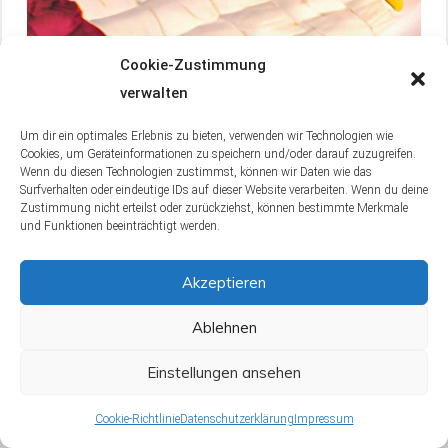
Cookie-Zustimmung
verwalten
Nachdem wir die verschiedenen Methoden zum
Waschen deiner Schaumstoffmatratze
Um dir ein optimales Erlebnis zu bieten, verwenden wir Technologien wie
durchgegangen sind, wollen wir uns den
Cookies, um Geräteinformationen zu speichern und/oder darauf zuzugreifen.
Wenn du diesen Technologien zustimmst, können wir Daten wie das
allgemeinen Pflegehinweisen widmen. Die korrekte
Surfverhalten oder eindeutige IDs auf dieser Website verarbeiten. Wenn du deine
Zustimmung nicht erteilst oder zurückziehst, können bestimmte Merkmale
und regelmäßige Pflege kann die Lebensdauer
und Funktionen beeinträchtigt werden.
deiner Matratze signifikant verlängern. Daran knüpft
unser Beitrag über
die Reinigung von Babybay-
Akzeptieren
Matratzen
an. Schauen wir uns also wichtige
Pflegetipps an:
Ablehnen
Einstellungen ansehen
5.1 Regelmäßige Reinigung der
Schaumstoffmatratze: Das solltest
Cookie-Richtlinie
Datenschutzerklärung
Impressum
du beachten