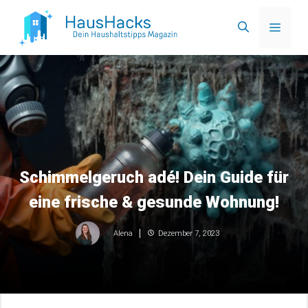
Zum
Menü
Inhalt
springen
Schimmelgeruch adé! Dein Guide für
eine frische & gesunde Wohnung!
Dezember 7, 2023
Alena