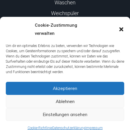
Waschen
Weichspüler
Cookie-Zustimmung
Infos
verwalten
Um dir ein optimales Erlebnis zu bieten, verwenden wir Technologien wie
Impressum
Cookies, um Geräteinformationen zu speichern und/oder darauf zuzugreifen.
Wenn du diesen Technologien zustimmst, können wir Daten wie das
Surfverhalten oder eindeutige IDs auf dieser Website verarbeiten. Wenn du deine
Datenschutz
Zustimmung nicht erteilst oder zurückziehst, können bestimmte Merkmale
und Funktionen beeinträchtigt werden.
Über uns
Akzeptieren
Jobs
Ablehnen
Einstellungen ansehen
© 2026 HausHacks
• Erstellt mit
GeneratePress
Cookie-Richtlinie
Datenschutzerklärung
Impressum