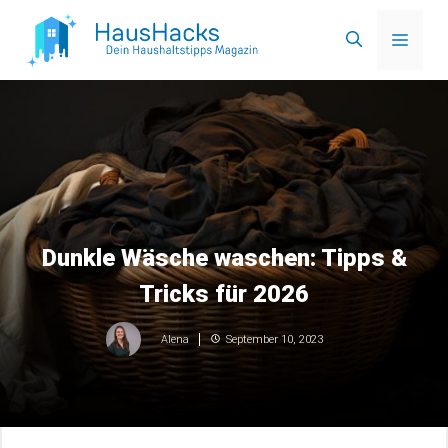
Zum
Menü
Inhalt
springen
Dunkle Wäsche waschen: Tipps &
Tricks für 2026
September 10, 2023
Alena