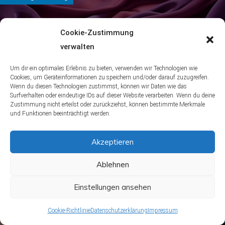
Cookie-Zustimmung
Traubensaft Flecken entfernen:
verwalten
Schnelle & einfache Lösungen 2023
Um dir ein optimales Erlebnis zu bieten, verwenden wir Technologien wie
Cookies, um Geräteinformationen zu speichern und/oder darauf zuzugreifen.
September 10, 2023
Alena
Wenn du diesen Technologien zustimmst, können wir Daten wie das
Surfverhalten oder eindeutige IDs auf dieser Website verarbeiten. Wenn du deine
Zustimmung nicht erteilst oder zurückziehst, können bestimmte Merkmale
und Funktionen beeinträchtigt werden.
Nächster Beitrag
Akzeptieren
Ablehnen
Darf man sonntags Wäsche
Einstellungen ansehen
waschen? – Rechtslage 2023
September 10, 2023
Julius
Cookie-Richtlinie
Datenschutzerklärung
Impressum