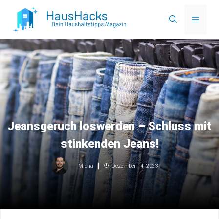
Zum
Menü
Inhalt
springen
Jeansgeruch loswerden – Schluss mit
stinkenden Jeans!
Dezember 14, 2023
Micha