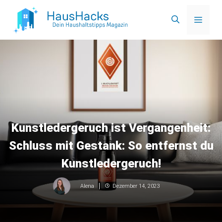
Zum
Menü
Inhalt
springen
Kunstledergeruch ist Vergangenheit:
Schluss mit Gestank: So entfernst du
Kunstledergeruch!
Dezember 14, 2023
Alena