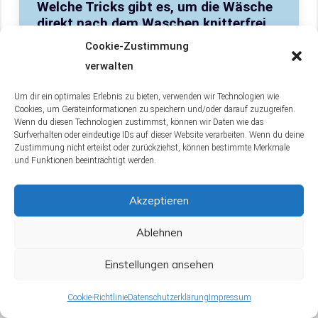
Welche Tricks gibt es, um die Wäsche
direkt nach dem Waschen knitterfrei
zu bekommen?
Cookie-Zustimmung
verwalten
Direkt nach dem Waschen solltest du die
Wäsche kräftig ausschütteln und fein
Um dir ein optimales Erlebnis zu bieten, verwenden wir Technologien wie
säuberlich aufhängen, das vermeidet Falten.
Cookies, um Geräteinformationen zu speichern und/oder darauf zuzugreifen.
Wenn du diesen Technologien zustimmst, können wir Daten wie das
Reduziere den Schleudergang deiner
Surfverhalten oder eindeutige IDs auf dieser Website verarbeiten. Wenn du deine
Zustimmung nicht erteilst oder zurückziehst, können bestimmte Merkmale
Waschmaschine auf 800 Umdrehungen, so
und Funktionen beeinträchtigt werden.
bleibt die Wäsche feuchter und lässt sich
besser formen. Wenn du die Möglichkeit
Akzeptieren
hast, hänge die Wäsche im Freien auf, das
sanfte Flattern im Wind macht sie fast
Ablehnen
faltenfrei. Sollte die Wäsche doch knittern,
Einstellungen ansehen
kannst du eine Mischung aus warmem
Wasser und Essig aufsprühen und trocknen
Cookie-Richtlinie
Datenschutzerklärung
Impressum
lassen, das macht sie knitterfrei.